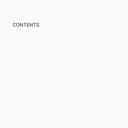
Przejdź
do
treści
CONTENTS